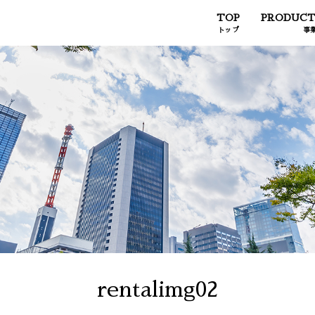
TOP
PRODUCT
トップ
事
rentalimg02