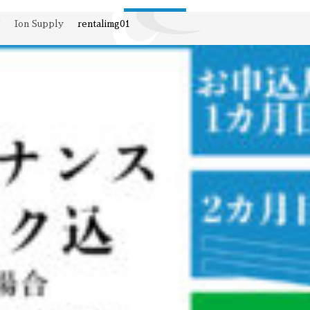
E
Ion Supply
rentalimg01