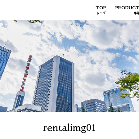
TOP
PRODUCT
トップ
事
rentalimg01