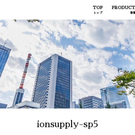
TOP
PRODUCT
トップ
事
ionsupply-sp5