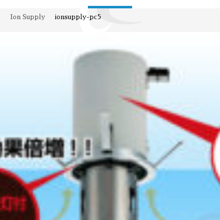
E
Ion Supply
ionsupply-pc5