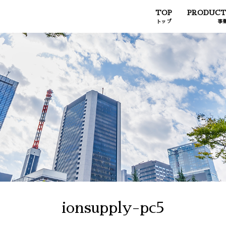
TOP
PRODUCT
トップ
事
ionsupply-pc5