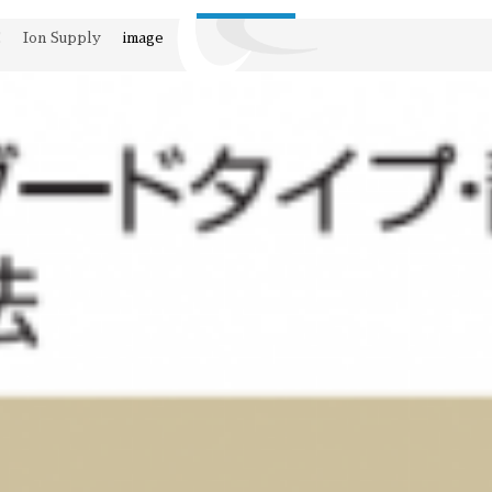
E
Ion Supply
image