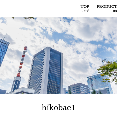
TOP
PRODUCT
トップ
事
hikobae1