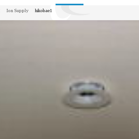
E
Ion Supply
hikobae1