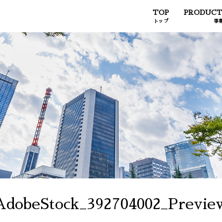
TOP
PRODUCT
トップ
事
AdobeStock_392704002_Previe