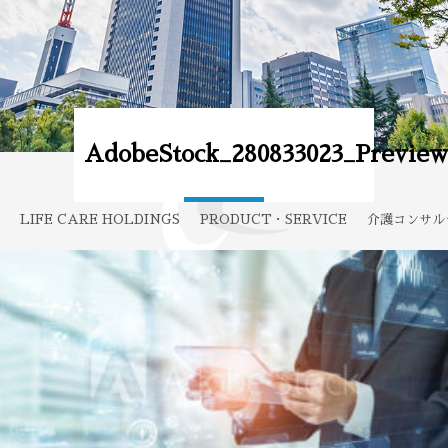
AdobeStock_280833023_Previe
LIFE CARE HOLDINGS
PRODUCT・SERVICE
介護コンサル