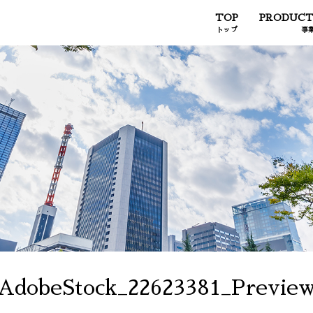
TOP
PRODUCT
トップ
事
AdobeStock_22623381_Previe